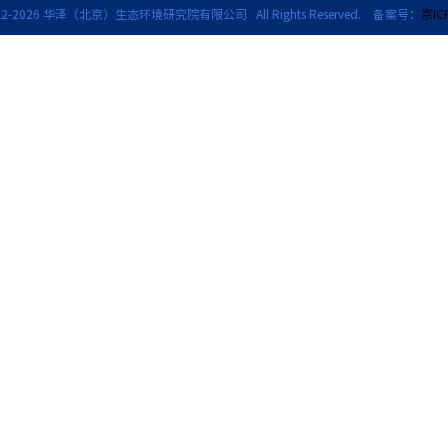
2-
2026 华泽（北京）生态环境研究院有限公司 All Rights Reserved. 备案号：
京IC